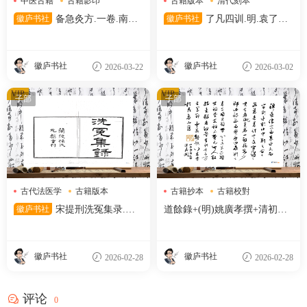
中医古籍
古籍影印
古籍版本
清代刻本
宋代刻本
清代文献
徽庐书社
备急灸方.一卷.南宋.
徽庐书社
了凡四训.明.袁了凡
闻人耆年.撰.上杭罗氏十瓣同
著.清光绪十五年湖北官书处刊
心兰室藏版.清光绪十六年影宋
本
刊本
徽庐书社
徽庐书社
2026-03-22
2026-03-02
VIP
VIP
子部
子部
古代法医学
古籍版本
古籍抄本
古籍校對
孙星衍
明代刻本
徽庐书社
宋提刑洗冤集录.五
道餘錄+(明)姚廣孝撰+清初抄
卷.南宋.宋慈著.清嘉庆十二年
本
兰陵孙星衍覆元椠本.顾广圻覆
校
徽庐书社
徽庐书社
2026-02-28
2026-02-28
评论
0