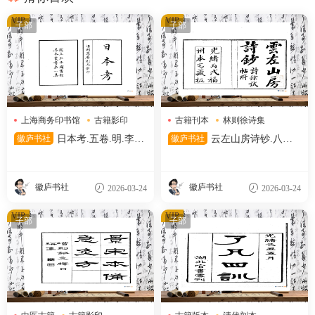
VIP
VIP
子部
子部
上海商务印书馆
古籍影印
古籍刊本
林则徐诗集
日本考
清代刊本
徽庐书社
日本考.五卷.明.李言
徽庐书社
云左山房诗钞.八卷.
恭.撰.民国二十六年上海商务
清.林则徐撰.清光绪十二年福
印书馆影印明万历时期刊本.中
州云左山房刊本.天津图书馆藏
国国家图书馆藏
徽庐书社
徽庐书社
2026-03-24
2026-03-24
VIP
VIP
子部
子部