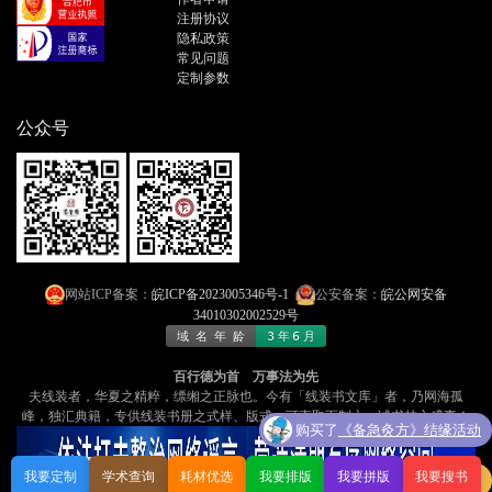
注册协议
隐私政策
常见问题
定制参数
公众号
网站ICP备案：
皖ICP备2023005346号-1
公安备案：
皖公网安备
34010302002529号
百行德为首 万事法为先
夫线装者，华夏之精粹，缥缃之正脉也​​。今有「线装书文库」者，乃​​网海孤
峰，独汇典籍​​，专供线装书册之式样、版式，可​​直取而制之​​，诚书林之盛事！
购买了
《备急灸方》结缘活动
我要定制
学术查询
耗材优选
我要排版
我要拼版
我要搜书
购买了
《备急灸方》结缘活动