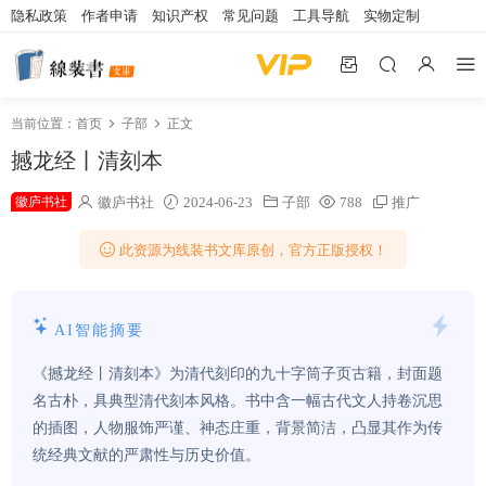
隐私政策
作者申请
知识产权
常见问题
工具导航
实物定制
当前位置：
首页
子部
正文
撼龙经丨清刻本
徽庐书社
徽庐书社
2024-06-23
子部
788
推广
此资源为线装书文库原创，官方正版授权！
AI智能摘要
《撼龙经丨清刻本》为清代刻印的九十字筒子页古籍，封面题
名古朴，具典型清代刻本风格。书中含一幅古代文人持卷沉思
的插图，人物服饰严谨、神态庄重，背景简洁，凸显其作为传
统经典文献的严肃性与历史价值。