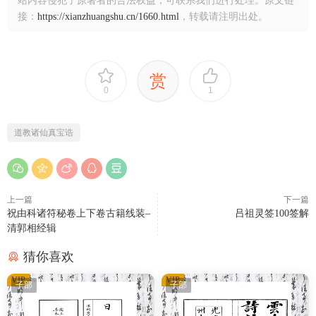
站内容侵犯了原著者的合法权益，可联系我们进行处理。原文链
接：
https://xianzhuangshu.cn/1660.html
，转载请注明出处。
赏
0
1
道教诸仙真宝诰
上一篇
下一篇
祝由科诸符秘卷上下卷古籍线装–
吕祖灵签100签解
清郭相经辑
猜你喜欢
VIP
VIP
子部
子部