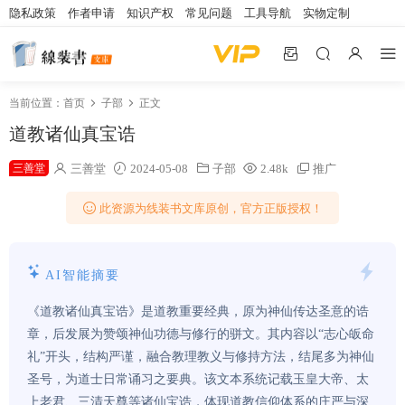
隐私政策
作者申请
知识产权
常见问题
工具导航
实物定制
当前位置：
首页
子部
正文
道教诸仙真宝诰
三善堂
三善堂
2024-05-08
子部
2.48k
推广
此资源为线装书文库原创，官方正版授权！
AI智能摘要
《道教诸仙真宝诰》是道教重要经典，原为神仙传达圣意的诰
章，后发展为赞颂神仙功德与修行的骈文。其内容以“志心皈命
礼”开头，结构严谨，融合教理教义与修持方法，结尾多为神仙
圣号，为道士日常诵习之要典。该文本系统记载玉皇大帝、太
上老君、三清天尊等诸仙宝诰，体现道教信仰体系的庄严与深