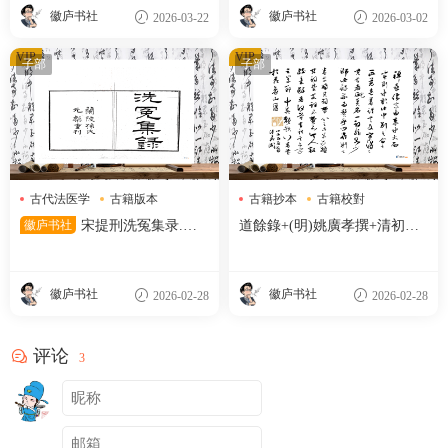
刊本
徽庐书社
徽庐书社
2026-03-22
2026-03-02
VIP
VIP
子部
子部
古代法医学
古籍版本
古籍抄本
古籍校對
孙星衍
明代刻本
徽庐书社
宋提刑洗冤集录.五
道餘錄+(明)姚廣孝撰+清初抄
卷.南宋.宋慈著.清嘉庆十二年
本
兰陵孙星衍覆元椠本.顾广圻覆
校
徽庐书社
徽庐书社
2026-02-28
2026-02-28
评论
3