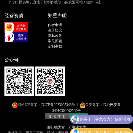
一个专门提供可以直接下载制作线装书的资源网站！徽庐书社
经营资质
郑重声明
作者申请
注册协议
隐私政策
常见问题
定制参数
公众号
网站ICP备案：
皖ICP备2023005346号-1
公安备案：
皖公网安备
34010302002529号
购买了
《备急灸方》结缘活动
百行德为首 万事法为先
夫线装者，华夏之精粹，缥缃之正脉也​​。今有「线装书文库」者，乃​​网海孤
购买了
《备急灸方》结缘活动