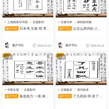
上海商务印书馆
古籍影印
古籍刊本
林则徐诗集
日本考
清代刊本
徽庐书社
日本考.五卷.明.李言
徽庐书社
云左山房诗钞.八卷.
恭.撰.民国二十六年上海商务
清.林则徐撰.清光绪十二年福
印书馆影印明万历时期刊本.中
州云左山房刊本.天津图书馆藏
国国家图书馆藏
徽庐书社
徽庐书社
2026-03-24
2026-03-24
VIP
VIP
子部
子部
中医古籍
古籍影印
古籍版本
清代刻本
宋代刻本
清代文献
徽庐书社
备急灸方.一卷.南宋.
徽庐书社
了凡四训.明.袁了凡
闻人耆年.撰.上杭罗氏十瓣同
著.清光绪十五年湖北官书处刊
心兰室藏版.清光绪十六年影宋
本