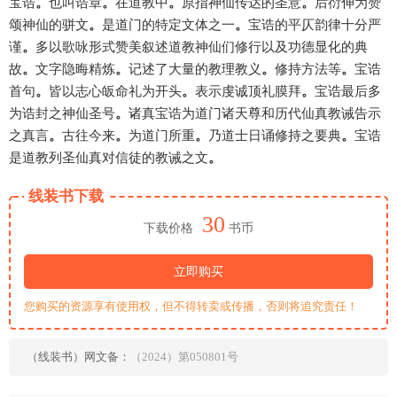
宝诰
。
也叫诰章
。
在道教中
。
原指神仙传达的圣意
。
后衍伸为赞
颂神仙的骈文
。
是道门的特定文体之一
。
宝诰的平仄韵律十分严
谨
。
多以歌咏形式赞美叙述道教神仙们修行以及功德显化的典
故
。
文字隐晦精炼
。
记述了大量的教理教义
。
修持方法等
。
宝诰
首句
。
皆以志心皈命礼为开头
。
表示虔诚顶礼膜拜
。
宝诰最后多
为诰封之神仙圣号
。
诸真宝诰为道门诸天尊和历代仙真教诫告示
之真言
。
古往今来
。
为道门所重
。
乃道士日诵修持之要典
。
宝诰
是道教列圣仙真对信徒的教诫之文
。
线装书下载
30
下载价格
书币
立即购买
您购买的资源享有使用权，但不得转卖或传播，否则将追究责任！
（线装书）网文备：
（2024）第050801号