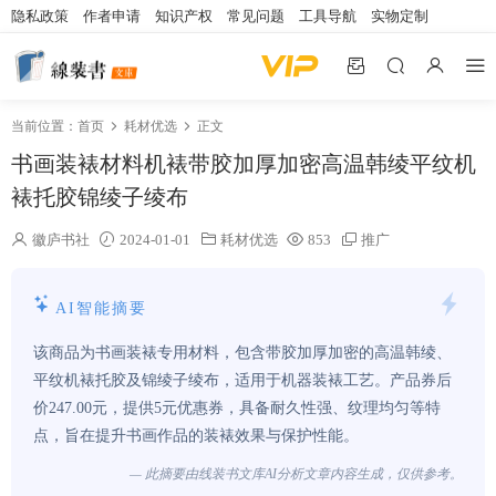
隐私政策
作者申请
知识产权
常见问题
工具导航
实物定制
当前位置：
首页
耗材优选
正文
书画装裱材料机裱带胶加厚加密高温韩绫平纹机
裱托胶锦绫子绫布
徽庐书社
2024-01-01
耗材优选
853
推广
AI智能摘要
该商品为书画装裱专用材料，包含带胶加厚加密的高温韩绫、
平纹机裱托胶及锦绫子绫布，适用于机器装裱工艺。产品券后
价247.00元，提供5元优惠券，具备耐久性强、纹理均匀等特
点，旨在提升书画作品的装裱效果与保护性能。
— 此摘要由线装书文库AI分析文章内容生成，仅供参考。