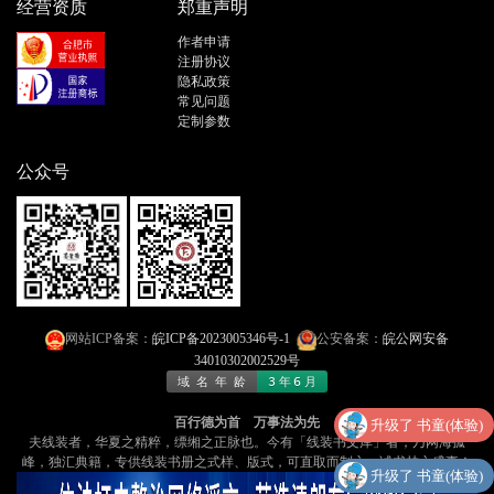
经营资质
郑重声明
作者申请
注册协议
隐私政策
常见问题
定制参数
公众号
网站ICP备案：
皖ICP备2023005346号-1
公安备案：
皖公网安备
34010302002529号
百行德为首 万事法为先
升级了 书童(体验)
夫线装者，华夏之精粹，缥缃之正脉也​​。今有「线装书文库」者，乃​​网海孤
峰，独汇典籍​​，专供线装书册之式样、版式，可​​直取而制之​​，诚书林之盛事！
升级了 书童(体验)