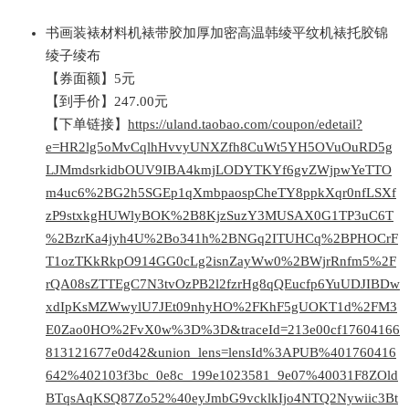
书画装裱材料机裱带胶加厚加密高温韩绫平纹机裱托胶锦
绫子绫布
【券面额】5元
【到手价】247.00元
【下单链接】
https://uland.taobao.com/coupon/edetail?
e=HR2lg5oMvCqlhHvvyUNXZfh8CuWt5YH5OVuOuRD5g
LJMmdsrkidbOUV9IBA4kmjLODYTKYf6gvZWjpwYeTTO
m4uc6%2BG2h5SGEp1qXmbpaospCheTY8ppkXqr0nfLSXf
zP9stxkgHUWlyBOK%2B8KjzSuzY3MUSAX0G1TP3uC6T
%2BzrKa4jyh4U%2Bo341h%2BNGq2ITUHCq%2BPHOCrF
T1ozTKkRkpO914GG0cLg2isnZayWw0%2BWjrRnfm5%2F
rQA08sZTTEgC7N3tvOzPB2l2fzrHg8qQEucfp6YuUDJIBDw
xdIpKsMZWwylU7JEt09nhyHO%2FKhF5gUOKT1d%2FM3
E0Zao0HO%2FvX0w%3D%3D&traceId=213e00cf17604166
813121677e0d42&union_lens=lensId%3APUB%401760416
642%402103f3bc_0e8c_199e1023581_9e07%40031F8ZOld
BTqsAqKSQ87Zo52%40eyJmbG9vcklkIjo4NTQ2Nywiic3Bt