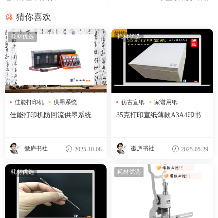
猜你喜欢
VIP
耗材优选
耗材优选
佳能打印机
供墨系统
仿古宣纸
家谱用纸
打印配件
打印宣纸
佳能打印机防回流供墨系统
35克打印宣纸薄款A3A4印书纸
白色仿古生宣半生熟宣家谱族
谱古书纸【包邮】
徽庐书社
徽庐书社
2025-10-08
2025-05-29
耗材优选
耗材优选