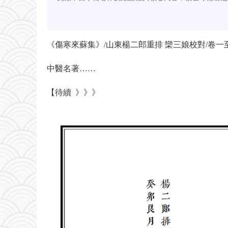
《傷寒來蘇集》/山東楊二郎重排 欒三娘校對/卷
中醫名著……
【待續 》》》