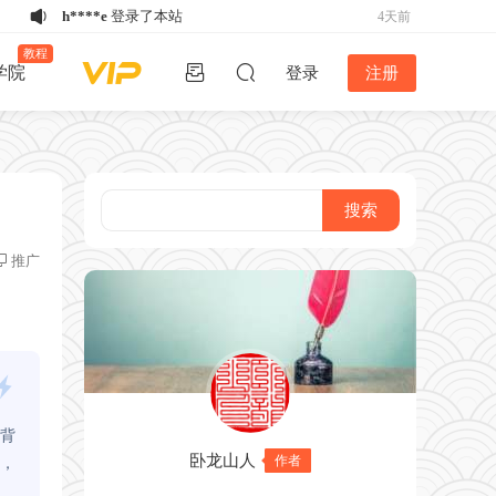
h****e
登录了本站
4天前
w*******
购买了资源
《备急灸方》结缘
4天前
教程
学院
登录
注册
活动
w*******
购买了资源
《备急灸方》结缘
4天前
活动
w*******
购买了资源
《备急灸方》结缘
4天前
活动
u*******
下载了资源
易排仿刻本排版
4天前
V4.2版丨2024年12月26日最新版！！
u*******
登录了本站
4天前
k*****5
登录了本站
3天前
w*******
购买了资源
《备急灸方》结缘
3天前
推广
活动
h****e
登录了本站
3天前
u*******
下载了资源
家谱排版软件谱公
3天前
英V5.2稳定版-不再更新
背
卧龙山人
作者
，