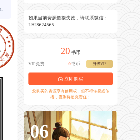
考。
如果当前资源链接失效，请联系微信：
LHJ8624565
20
书币
VIP免费
0
书币
升级VIP
立即购买
您购买的资源享有使用权，但不得转卖或传
播，否则将追究责任！
正是江南好风景，落花时节又逢君。——唐·杜甫《江南逢李龟年》
06