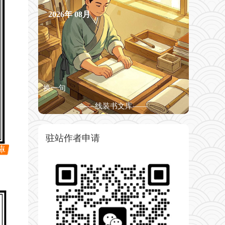
2026年
08月
换一句
——线装书文库——
驻站作者申请