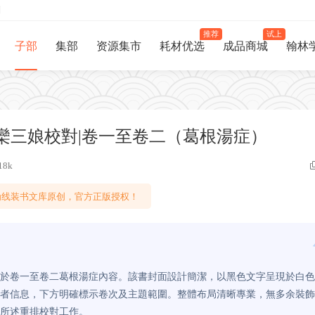
制
推荐
试上
子部
集部
资源集市
耗材优选
成品商城
翰林
.欒三娘校對|卷一至卷二（葛根湯症）
18k
线装书文库原创，官方正版授权！
於卷一至卷二葛根湯症內容。該書封面設計簡潔，以黑色文字呈現於白色
者信息，下方明確標示卷次及主題範圍。整體布局清晰專業，無多余裝飾
所述重排校對工作。