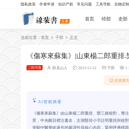
隐私政策
作者申请
知识产权
常见问题
工具导航
实物定
首页
经部
史部
当前位置：
首页
子部
正文
《傷寒來蘇集》|山東楊二郎重排
二郎书斋
卧龙山人
2023-12-22
子部
1.
此资源为
AI智能摘要
《傷寒來蘇集》由山東楊二郎重排、欒三娘校對，專注
景，中央醒目標注書名，左側豎排小字註明重排與校對
突顯中醫學術著作的嚴謹性與核心內容，緊密呼應標題