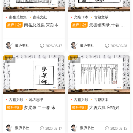
南岳总胜集
古籍文献
光绪刊本
古籍文献
古籍版本
工艺典籍
徽庐书社
南岳总胜集 宋刻本
徽庐书社
景德镇陶录.十卷.清.
蓝浦著.清光绪十七年京都书业
堂刊本
徽庐书社
徽庐书社
2026-05-17
2026-02-28
VIP
VIP
史部
史部
古籍文献
地方志书
古籍文献
古籍版本
宋刻本
宋刻本
徽庐书社
梦粱录.二十卷.宋.吴
徽庐书社
大唐六典 宋绍兴四
自牧.撰.清末刊本
年温州州学刻递修本
徽庐书社
徽庐书社
2026-02-17
2026-02-15