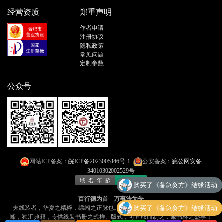
经营资质
郑重声明
作者申请
注册协议
隐私政策
常见问题
定制参数
公众号
网站ICP备案：
皖ICP备2023005346号-1
公安备案：
皖公网安备
34010302002529号
购买了
《备急灸方》结缘活动
百行德为首 万事法为先
购买了
《备急灸方》结缘活动
夫线装者，华夏之精粹，缥缃之正脉也​​。今有「线装书文库」者，乃​​网海孤
峰，独汇典籍​​，专供线装书册之式样、版式，可​​直取而制之​​，诚书林之盛事！