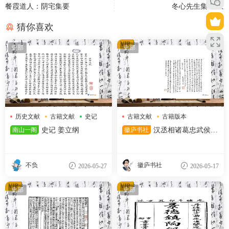
餐霞道人：阴宅集要
冬心先生集 金农
猜你喜欢
VIP
史部
史部
历史文献
古籍文献
史记
古籍文献
古籍版本
宋代典籍
南山一阁
史记 姜立纲
徽庐书社
汉丞相诸葛忠武侯传
宋刻本
不负
徽庐书社
2026-05-27
2026-05-17
VIP
VIP
史部
史部