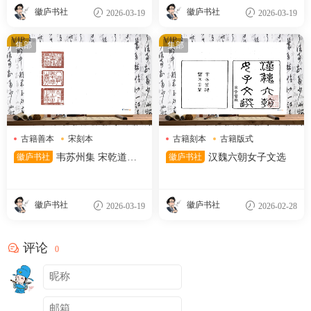
徽庐书社
徽庐书社
2026-03-19
2026-03-19
VIP
VIP
集部
集部
古籍善本
宋刻本
古籍刻本
古籍版式
韦苏州集
女子文选
徽庐书社
韦苏州集 宋乾道七
徽庐书社
汉魏六朝女子文选
年平江府学刻递修本
徽庐书社
徽庐书社
2026-03-19
2026-02-28
评论
0