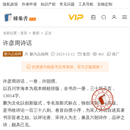
隐私政策
作者申请
知识产权
常见问题
工具导航
实物定制
当前位置：
首页
集部
正文
许彦周诗话
鹏为品籍网
鹏为品籍网
2023-12-12
集部
461
推广
此资源为线装书文库原创，官方正版授权！
许彦周诗话，一卷，许顗撰。
以百川学海本为底本精校排版，全书共一册，三十筒子页，
13014字。
鹏为文化以创新版式，专名加新式标点，独创宋刻字库排版。
是书收诗论一百三十八则。卷首自撰小序，为宋人诗话自述其著
书宗旨者之始。以评论唐、宋诗人为主，兼及六朝诗作，品评之
诗，颇具己见。