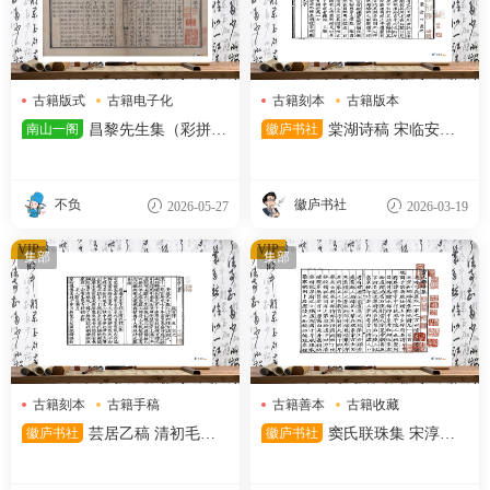
古籍版式
古籍电子化
古籍刻本
古籍版本
昌黎先生
宋代文献
南山一阁
昌黎先生集（彩拼未
徽庐书社
棠湖诗稿 宋临安府
去色）
陈宅书籍铺刻本
不负
徽庐书社
2026-05-27
2026-03-19
VIP
VIP
集部
集部
古籍刻本
古籍手稿
古籍善本
古籍收藏
古籍整理
古籍版式
徽庐书社
芸居乙稿 清初毛氏
徽庐书社
窦氏联珠集 宋淳熙
汲古阁影宋抄本
五年王崧刻本